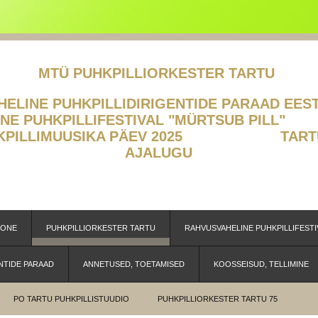
MTÜ PUHKPILLIORKESTER TARTU
LINE PUHKPILLIDIRIGENTIDE PA
ELINE PUHKPILLIFESTIVAL "MÜR
HKPILLIMUUSIKA PÄEV 2025
TART
AJALUGU
OONE
PUHKPILLIORKESTER TARTU
RAHVUSVAHELINE PUHKPILLIFESTI
NTIDE PARAAD
ANNETUSED, TOETAMISED
KOOSSEISUD, TELLIMINE
PO TARTU PUHKPILLISTUUDIO
PUHKPILLIORKESTER TARTU 75