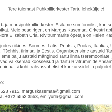
Tere tulemast Puhkpilliorkester Tartu leheküljele!
 ja marsipuhkpilliorkester. Esitame sümfoonilist, kontser
kat. Meie peadirigent on Margus Kasemaa. Orkestri abi
Nora Elizabeth Urla. Rivitrummarite õpetaja on Helen K
udes riikides: Soomes, Lätis, Rootsis, Poolas, Itaalias,
 Tšehhis, Iirimaal ja Eestis. Organiseerisime aastaid 
leme palju aastaid mänginud Tartu linna tseremooniatel j
nevad väiksemad koosseisud ja Tartu Rivitrummide Ansa
uhinnalisi kohti rahvusvahelistel konkurssidel ja paljudel f
o:
 528 7915, marguskasemaa@gmail.com
rla, +372 5553 3553, emilyurla@gmail.com