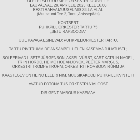
OLETE PALUTUD MEIE ORKESTRI JUUBELILE
LAUPÄEVAL, 29. APRILLIL 2023 KELL 16.00
EESTI RAHVA MUUSEUMIS SILLA-ALAL
(Muuseumi Tee 2, Tartu, A sissepääs)
KONTSERT
PUHKPILLIORKESTER TARTU 75
„SETU RAPSOODIA“
UUE KAVAGA ESINEVAD: PUHKPILLIORKESTER TARTU,
TARTU RIVITRUMMIDE ANSAMBEL HELEN KASEMAA JUHATUSEL;
SOLEERIVAD LISETE JÜRGENSON, AKSEL VÜRST, KÄRT KATRIIN NAGEL,
TRIIN HORDO, HEIMO HODANJONOK, PEETER MARGUS,
ORKESTRI TROMPETIRÜHM, ORKESTRI TROMBOONIRÜHM JA
KAASTEGEV ON HEINO ELLERI NIM. MUUSIKAKOOLI PUHKPILLIKVINTETT
AVATUD FOTONÄITUS ORKESTRI AJALOOST
DIRIGENT MARGUS KASEMAA