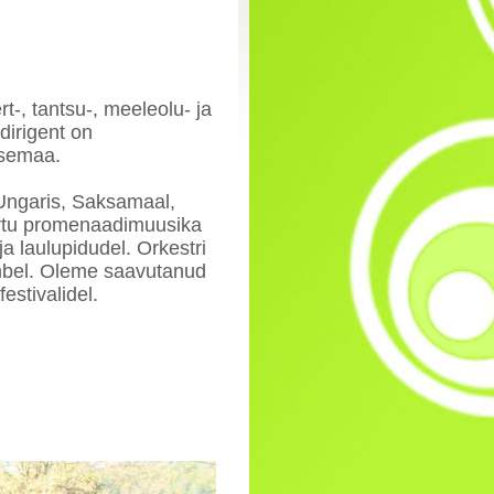
t-, tantsu-, meeleolu- ja
dirigent on
asemaa.
 Ungaris, Saksamaal,
Tartu promenaadimuusika
a laulupidudel. Orkestri
mbel. Oleme saavutanud
estivalidel.