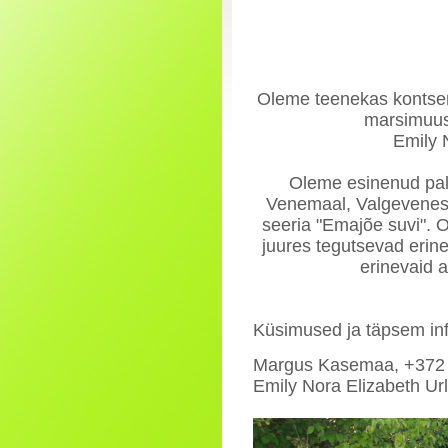
Oleme teenekas kontsert-
marsimuusi
Emily 
Oleme esinenud palj
Venemaal, Valgevenes,
seeria "Emajõe suvi". O
juures tegutsevad eri
erinevaid a
Küsimused ja täpsem inf
Margus Kasemaa, +372
Emily Nora Elizabeth U