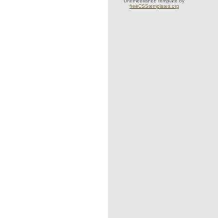
Unembellished template by
freeCSStemplates.org