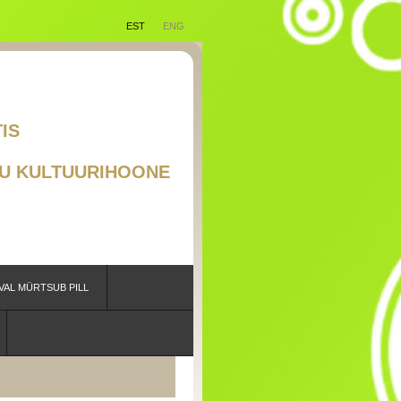
EST
ENG
RAAD EESTIS
TSUB PILL"
U KULTUURIHOONE
VAL MÜRTSUB PILL